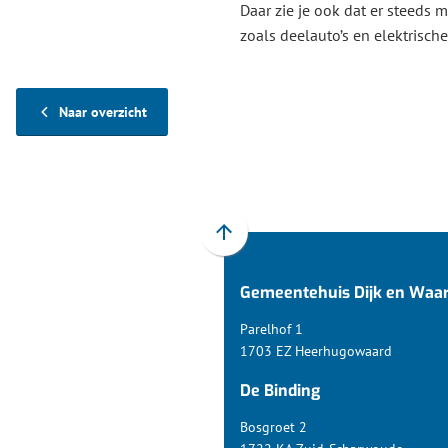
Daar zie je ook dat er steeds 
zoals deelauto’s en elektrische 
Naar overzicht
Scroll
naar
Gemeentehuis Dijk en Waa
boven
naar
Parelhof 1
het
1703 EZ Heerhugowaard
begin
De Binding
van
de
Bosgroet 2
paginainhoud