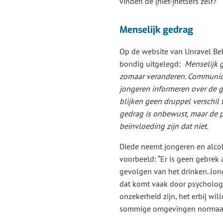
vinden de (niet-)fietsers zelf?
Menselijk gedrag
Op de website van Unravel Beh
bondig uitgelegd:
Menselijk g
zomaar veranderen. Communic
jongeren informeren over de 
blijken geen druppel verschil 
gedrag is onbewust, maar de 
beïnvloeding zijn dat niet.
Diede neemt jongeren en alco
voorbeeld: “Er is geen gebrek 
gevolgen van het drinken. Jon
dat komt vaak door psychologi
onzekerheid zijn, het erbij wil
sommige omgevingen normaal i