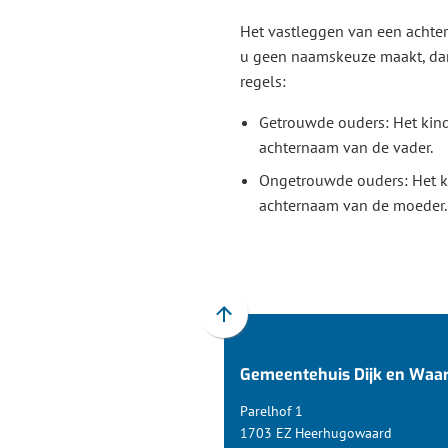
Het vastleggen van een achtern
u geen naamskeuze maakt, da
regels:
Getrouwde ouders: Het kind
achternaam van de vader.
Ongetrouwde ouders: Het ki
achternaam van de moeder.
Scroll
naar
Gemeentehuis Dijk en Waa
boven
naar
Parelhof 1
het
1703 EZ Heerhugowaard