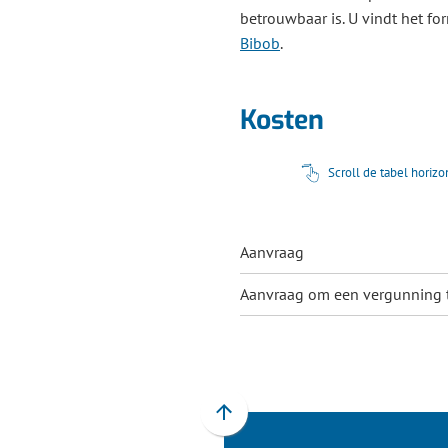
betrouwbaar is. U vindt het fo
Bibob
.
Kosten
Scroll de tabel horiz
Aanvraag
Aanvraag om een vergunning to
Scroll
naar