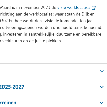
(Verwijst
 Waard is in november 2023 de
visie werklocaties
naar
 richting aan de werklocaties: waar staan de Dijk en
een
030? En hoe wordt deze visie de komende tien jaar
externe
 en uitvoeringsagenda worden drie hoofditems benoemd:
website)
 investeren in aantrekkelijke, duurzame en bereikbare
 verkleuren op de juiste plekken.
 2023-2027
rreinen