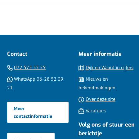
Contact
Meer informatie
(Verwijst
072 575 55 55
Dijk en Waard in cijfers
naar
WhatsApp 06-28 52 09
Nieuws en
een
(Verwijst
21
bekendmakingen
telefoonnummer)
naar
Over deze site
een
Meer
Vacatures
Whatsapp
contactinformatie
telefoonnummer)
Volg ons of stuur een
berichtje