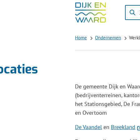
Zoeke
Wanne
result
besch
Home
Ondernemen
Werkl
zijn
kun
je
caties
hierd
navig
door
De gemeente Dijk en Waard
pijl
(bedrijventerreinen, kantor
omho
het Stationsgebied, De Fra
en
en Overtoom
omlaa
(V
De Vaandel
en
Breekland
te
n
gebrui