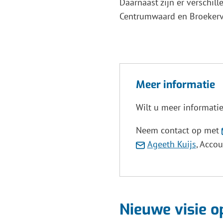
Daarnaast zijn er verschil
e
Gebru
Centrumwaard en Broekerv
e
de
w
enter-
toets
om
een
Meer informatie
waard
Wilt u meer informatie
te
select
Neem contact op met
(Verwij
Ageeth Kuijs
, Acco
naar
een
e-
mailad
Nieuwe visie o