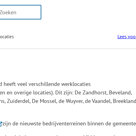
n
er
aten
ikbaar
Lees voo
ocaties
oor
eren
 heeft veel verschillende werklocaties
en en overige locaties). Dit zijn: De Zandhorst, Beveland,
og
ns, Zuiderdel, De Mossel, de Wuyver, de Vaandel, Breeklan
g
erwijst
zijn de nieuwste bedrijventerreinen binnen de gemeente
aar
ken.