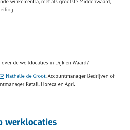
lende winkelcentra, met als grootste Middenwaard,
en
ik
eiling.
xterne
ebsite)
e
 over de werklocaties in Dijk en Waard?
eren.
(Verwijst
Nathalie de Groot
, Accountmanager Bedrijven of
st
naar
untmanager Retail, Horeca en Agri.
een
e-
mailadres)
res)
p werklocaties