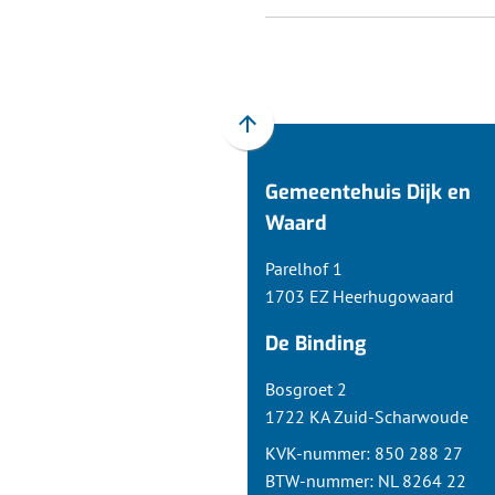
Scroll
naar
Gemeentehuis Dijk en
boven
naar
Waard
het
Parelhof 1
begin
1703 EZ Heerhugowaard
van
de
De Binding
paginainhoud
Bosgroet 2
1722 KA Zuid-Scharwoude
KVK-nummer: 850 288 27
BTW-nummer: NL 8264 22