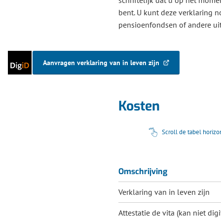
bent. U kunt deze verklaring 
pensioenfondsen of andere uit
Inloggen
Aanvragen verklaring van in leven zijn
(Verwijst
met
naar
DigiD
een
externe
Kosten
website)
Scroll de tabel horiz
Omschrijving
Verklaring van in leven zijn
Attestatie de vita (kan niet d