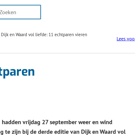
n
er
aten
ikbaar
Dijk en Waard vol liefde: 11 echtparen vieren
Lees voo
oor
htparen
eren
og
g
n hadden vrijdag 27 september weer en wind
 te zijn bij de derde editie van Dijk en Waard vol
ken.