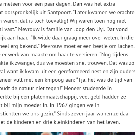
 meteen voor een paar dagen. Dan was het extra
mt oorspronkelijk uit Santpoort. “Later kwamen we erachte
 waren, dat is toch toevallig! Wij waren toen nog niet
al vast.” Mevrouw is familie van Joop den Uyl. Dat vond
jk aan haar. “Ik wilde daar graag meer over weten. In die
 heel erg bekend.” Mevrouw moet er een beetje om lachen.
e er werk van maakte om haar te versieren. “Nog tijdens
akte ik zwanger, dus we moesten snel trouwen. Dat was zo
geval want ik kwam uit een gereformeerd nest en zijn ouder
eneer vult met een knipoog aan: “Tja, het was de tijd van
oudt de natuur niet tegen!” Meneer studeerde in
kte bij een platenmaatschappij, veel geld hadden ze
t bij mijn moeder in. In 1967 gingen we in
ichtten we ons gezin.” Sinds zeven jaar wonen ze daar
t de kinderen en drie kleinkinderen van het leven.