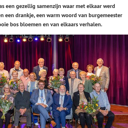
was een gezellig samenzijn waar met elkaar werd
ik
en een drankje, een warm woord van burgemeester
oie bos bloemen en van elkaars verhalen.
e
eren.