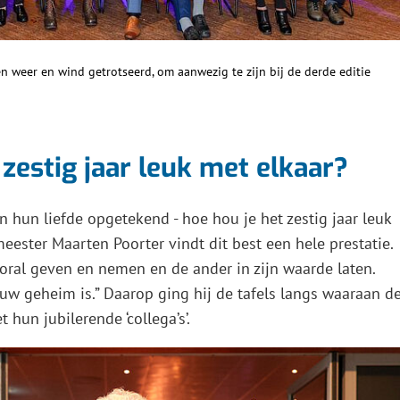
 weer en wind getrotseerd, om aanwezig te zijn bij de derde editie
 zestig jaar leuk met elkaar?
 hun liefde opgetekend - hoe hou je het zestig jaar leuk
ester Maarten Poorter vindt dit best een hele prestatie.
vooral geven en nemen en de ander in zijn waarde laten.
uw geheim is.” Daarop ging hij de tafels langs waaraan d
 hun jubilerende ‘collega’s’.