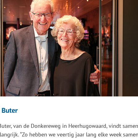
 Buter
Buter, van de Donkereweg in Heerhugowaard, vindt same
langrijk. “Zo hebben we veertig jaar lang elke week same