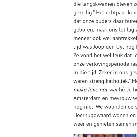
die langskwamen bleven ze
gezellig.” Het echtpaar ko
dat onze ouders daar buren
geboren, maar ons lot lag 
meneer ook wel aantrekkeli
tijd was Joop den Uyl nog
Ze vond het wel leuk dat i
onze verlovingsperiode ra
in die tijd. Zeker in ons 
waren streng katholiek.” M
make love not war
hè. Je h
Amsterdam en mevrouw wer
nog niet. We woonden eers
Heerhugowaard wonen en st
weer en genieten samen me