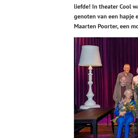
liefde! In theater Cool 
Gebru
genoten van een hapje 
de
enter-
Maarten Poorter, een mo
toets
om
een
waard
te
select