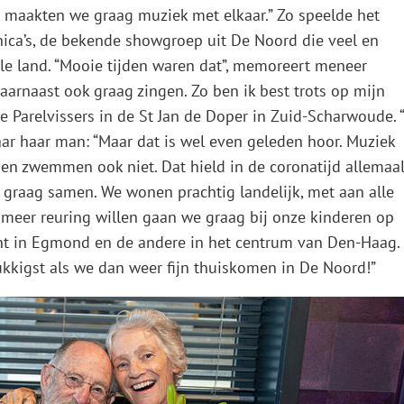
maakten we graag muziek met elkaar.” Zo speelde het
onica’s, de bekende showgroep uit De Noord die veel en
le land. “Mooie tijden waren dat”, memoreert meneer
aarnaast ook graag zingen. Zo ben ik best trots op mijn
de Parelvissers in de St Jan de Doper in Zuid-Scharwoude. “
aar haar man: “Maar dat is wel even geleden hoor. Muziek
en zwemmen ook niet. Dat hield in de coronatijd allemaa
graag samen. We wonen prachtig landelijk, met aan alle
we meer reuring willen gaan we graag bij onze kinderen op
nt in Egmond en de andere in het centrum van Den-Haag.
lukkigst als we dan weer fijn thuiskomen in De Noord!”