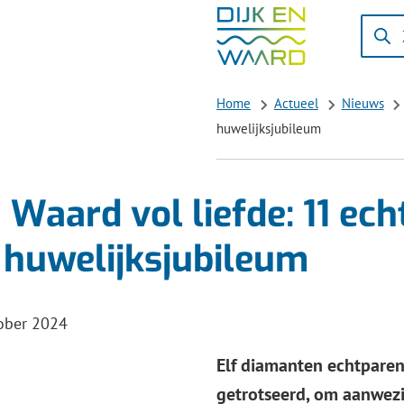
Zoeke
Wanne
result
besch
Home
Actueel
Nieuws
zijn
huwelijksjubileum
kun
je
hierd
n Waard vol liefde: 11 ec
navig
 huwelijksjubileum
door
pijl
omho
:
tober 2024
en
omlaa
Elf diamanten echtpare
te
getrotseerd, om aanwezig
gebrui