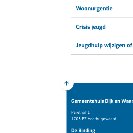
externe
website)
Woonurgentie
Crisis jeugd
Jeugdhulp wijzigen of
Scroll
naar
Gemeentehuis Dijk en Waa
boven
naar
Parelhof 1
het
1703 EZ Heerhugowaard
begin
De Binding
van