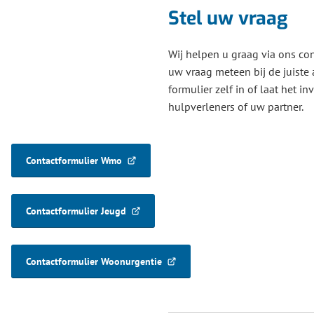
Stel uw vraag
Wij helpen u graag via ons con
uw vraag meteen bij de juiste a
formulier zelf in of laat het i
hulpverleners of uw partner.
Contactformulier Wmo
(Verwijst
naar
een
Contactformulier Jeugd
externe
(Verwijst
website)
naar
een
Contactformulier Woonurgentie
externe
(Verwijst
website)
naar
een