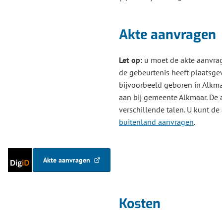
Akte aanvragen
Let op:
u moet de akte aanvra
de gebeurtenis heeft plaatsge
bijvoorbeeld geboren in Alkma
aan bij gemeente Alkmaar. De a
verschillende talen. U kunt de
buitenland aanvragen
.
Inloggen
Akte aanvragen
(Verwijst
met
naar
DigiD
een
externe
Kosten
website)