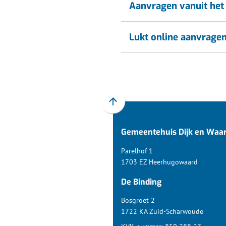
Aanvragen vanuit het
Lukt online aanvragen
Scroll
naar
Gemeentehuis Dijk en Waa
boven
naar
Parelhof 1
het
1703 EZ Heerhugowaard
begin
De Binding
van
de
Bosgroet 2
paginainhoud
1722 KA Zuid-Scharwoude