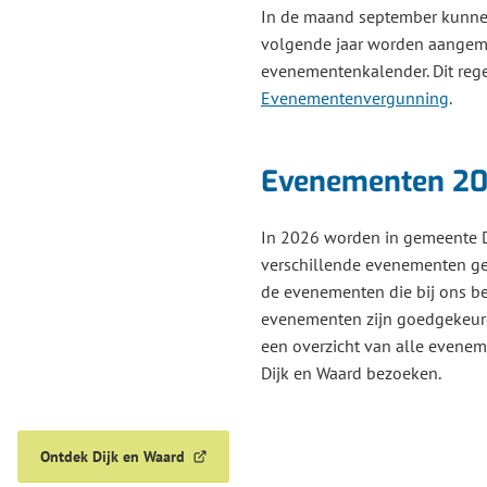
In de maand september kunne
volgende jaar worden aangem
evenementenkalender. Dit rege
Evenementenvergunning
.
Evenementen 2
In 2026 worden in gemeente D
verschillende evenementen geo
de evenementen die bij ons bek
evenementen zijn goedgekeurd
een overzicht van alle evene
Dijk en Waard bezoeken.
Ontdek Dijk en Waard
(Verwijst