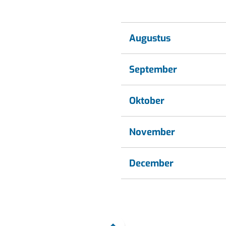
naar
een
externe
website)
Augustus
September
Oktober
November
December