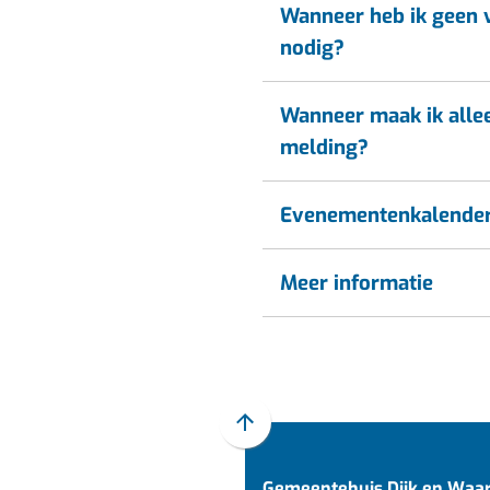
Wanneer heb ik geen 
nodig?
Wanneer maak ik alle
melding?
Evenementenkalende
Meer informatie
Scroll
naar
Gemeentehuis Dijk en Waa
boven