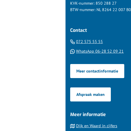
KVK-nummer: 850 288 27
BTW-nummer: NL 8264 22 007 B
Contact
(Verwijst
072 575 55 55
naar
(Ver
WhatsApp 06-28 52 09 21
een
naa
telefoonnumm
een
Meer contactinformatie
Wha
tel
Afspraak maken
Meer informatie
Dijk en Waard in cijfers