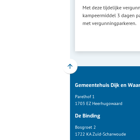
Met deze tijdelijke vergu
kampeermiddel 3 dagen pa
met vergunningparkeren.
Scroll
naar
Gemeentehuis Dijk en Waa
boven
naar
Parelhof 1
het
1703 EZ Heerhugowaard
begin
De Binding
van
de
Bosgroet 2
paginainhoud
1722 KA Zuid-Scharwoude