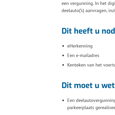
een vergunning. In het dig
Gebru
deelauto(‘s) aanvragen, inz
de
enter-
toets
Dit heeft u nod
om
een
eHerkenning
waard
Een e-mailadres
te
select
Kenteken van het voert
Dit moet u we
Een deelautovergunning
parkeerplaats gerealisee