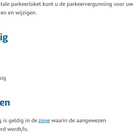
itale parkeerloket kunt u de parkeervergunning voor uw
ik
ien en wijzigen.
ig
e
eren.
uig
ten
 is geldig in de
zone
waarin de aangewezen
rd wordt/is.