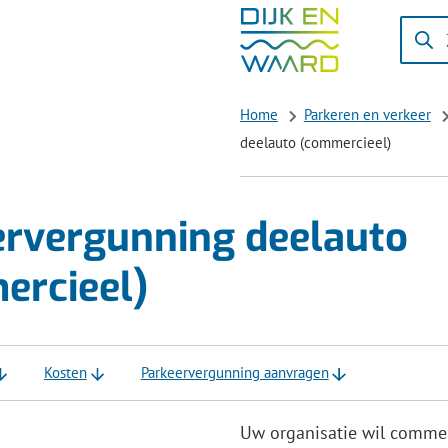
Zoeke
Wanne
result
besch
Home
Parkeren en verkeer
zijn
deelauto (commercieel)
kun
je
hierd
ervergunning deelauto
navig
ercieel)
door
pijl
omho
en
Kosten
Parkeervergunning aanvragen
omlaa
te
Uw organisatie wil commer
gebrui