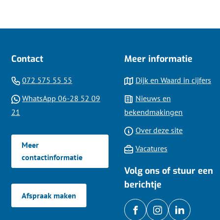
externe
website)
Contact
Meer informatie
(Verwijst
072 575 55 55
Dijk en Waard in cijfers
naar
WhatsApp 06-28 52 09
Nieuws en
een
(Verwijst
21
bekendmakingen
telefoonnummer)
naar
Over deze site
een
Meer
Vacatures
Whatsapp
contactinformatie
telefoonnummer)
Volg ons of stuur een
berichtje
Afspraak maken
/gemDijkenWaard
(Verwijst
gemeentedijkenwa
(Verwijst
gemdijkenw
(Verwijst