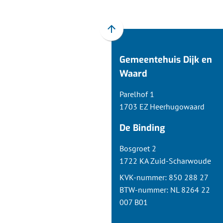
Scroll
naar
Gemeentehuis Dijk en
boven
naar
Waard
het
Parelhof 1
begin
1703 EZ Heerhugowaard
van
de
De Binding
paginainhoud
Bosgroet 2
1722 KA Zuid-Scharwoude
KVK-nummer: 850 288 27
BTW-nummer: NL 8264 22
007 B01