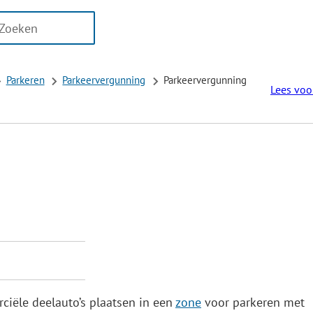
n
er
aten
ikbaar
Parkeren
Parkeervergunning
Parkeervergunning
Lees voo
oor
eren
og
g
ciële deelauto’s plaatsen in een
zone
voor parkeren met
ken.