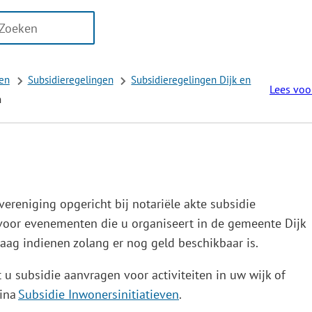
n
er
aten
ikbaar
gen
Subsidieregelingen
Subsidieregelingen Dijk en
Lees voo
n
oor
eren
 vereniging opgericht bij notariële akte subsidie
 voor evenementen die u organiseert in de gemeente Dijk
og
aag indienen zolang er nog geld beschikbaar is.
g
 u subsidie aanvragen voor activiteiten in uw wijk of
gina
Subsidie Inwonersinitiatieven
.
ken.