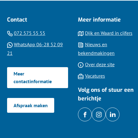
Contact
Meer informatie
(Verwijst
072 575 55 55
Dijk en Waard in cijfers
naar
WhatsApp 06-28 52 09
Nieuws en
een
(Verwijst
21
bekendmakingen
telefoonnummer)
naar
Over deze site
een
Meer
Vacatures
Whatsapp
contactinformatie
telefoonnummer)
Volg ons of stuur een
berichtje
Afspraak maken
/gemDijkenWaard
(Verwijst
gemeentedijkenwa
(Verwijst
gemdijkenw
(Verwijst
naar
naar
naar
een
een
een