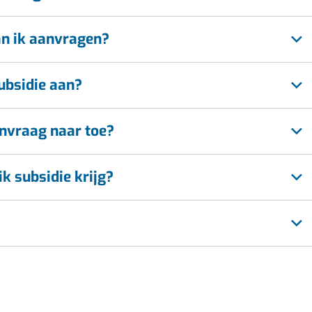
an ik aanvragen?
ubsidie aan?
anvraag naar toe?
k subsidie krijg?