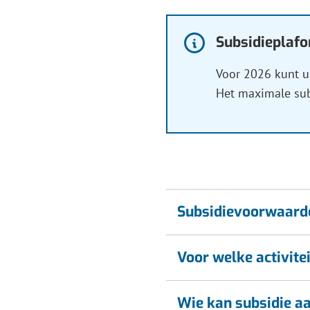
Gebru
de
Subsidieplafo
Informatie:
enter-
Voor 2026 kunt u
toets
Het maximale subs
om
een
waard
te
select
Subsidievoorwaard
Voor welke activite
Wie kan subsidie a