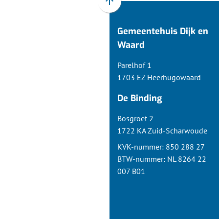
Scroll
naar
Gemeentehuis Dijk en
boven
naar
Waard
het
Parelhof 1
begin
1703 EZ Heerhugowaard
van
de
De Binding
paginainhoud
Bosgroet 2
1722 KA Zuid-Scharwoude
KVK-nummer: 850 288 27
BTW-nummer: NL 8264 22
007 B01