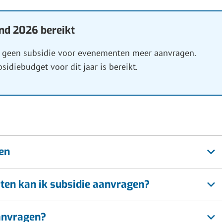
ik
nd 2026 bereikt
 geen subsidie voor evenementen meer aanvragen.
idiebudget voor dit jaar is bereikt.
e
eren.
en
iten kan ik subsidie aanvragen?
anvragen?