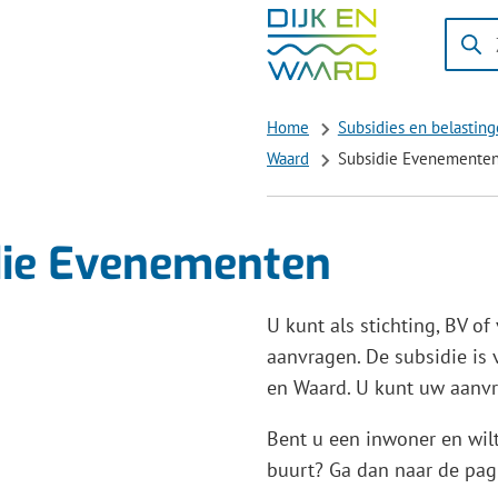
Zoeke
Wanne
result
besch
Home
Subsidies en belastin
zijn
Waard
Subsidie Evenemente
kun
je
hierd
die Evenementen
navig
door
U kunt als stichting, BV of
pijl
aanvragen. De subsidie is
omho
en Waard. U kunt uw aanvr
en
omlaa
Bent u een inwoner en wilt
te
buurt? Ga dan naar de pa
gebrui