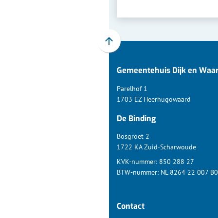
Scroll
naar
Gemeentehuis Dijk en Waa
boven
naar
Parelhof 1
het
1703 EZ Heerhugowaard
begin
De Binding
van
de
Bosgroet 2
paginainhoud
1722 KA Zuid-Scharwoude
KVK-nummer: 850 288 27
BTW-nummer: NL 8264 22 007 B
Contact