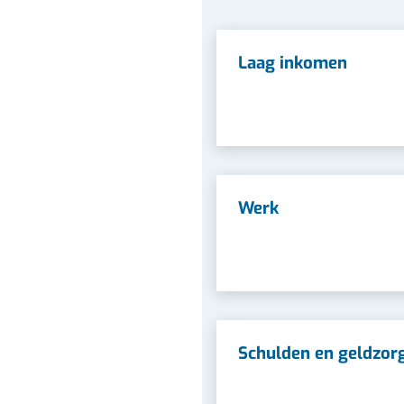
website)
Laag inkomen
Werk
Schulden en geldzor