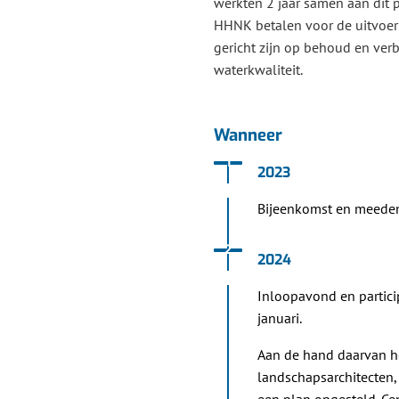
werkten 2 jaar samen aan dit 
HHNK betalen voor de uitvoer
gericht zijn op behoud en ver
waterkwaliteit.
Wanneer
Status: Actief
Opvolgingsnummer:
1
2023
Bijeenkomst en meeden
Status: Actief
Opvolgingsnummer:
2
2024
Inloopavond en partici
januari.
Aan de hand daarvan 
landschapsarchitecten,