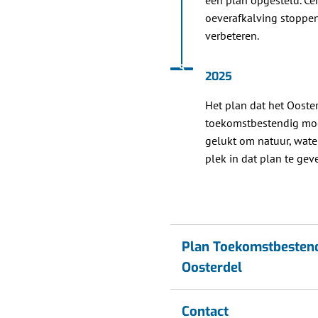
een plan opgesteld. Cen
oeverafkalving stoppen
verbeteren.
Status: Actief
Opvolgingsnummer:
3
2025
Het plan dat het Ooste
toekomstbestendig moet
gelukt om natuur, wate
plek in dat plan te gev
Plan Toekomstbesten
Oosterdel
Contact