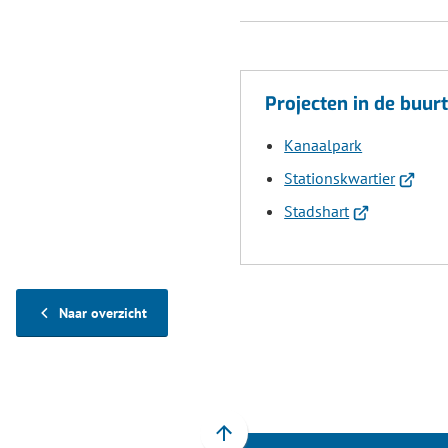
Projecten in de buurt
Kanaalpark
(Verwijs
Stationskwartier
naar
(Verwijst
Stadshart
een
naar
externe
een
website
externe
website)
Naar overzicht
Scroll