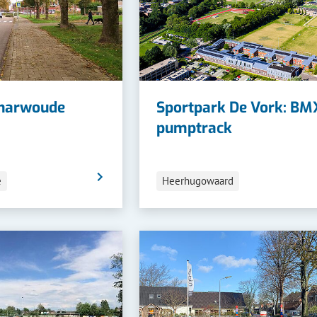
charwoude
Sportpark De Vork: BM
pumptrack
Categorieën
e
Heerhugowaard