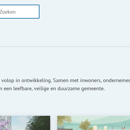
n
er
aten
ikbaar
oor
eren
 volop in ontwikkeling. Samen met inwoners, ondernemer
n een leefbare, veilige en duurzame gemeente.
og
g
ken.