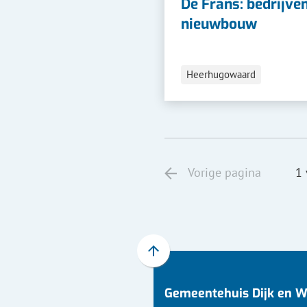
De Frans: bedrijve
nieuwbouw
Heerhugowaard
Vorige pagina
1 
Scroll
naar
Gemeentehuis Dijk en 
boven