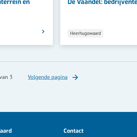
nterrein en
De Vaandel: bedrijvent
Categorieën
Heerhugowaard
van 3
Volgende pagina
Waard
Contact