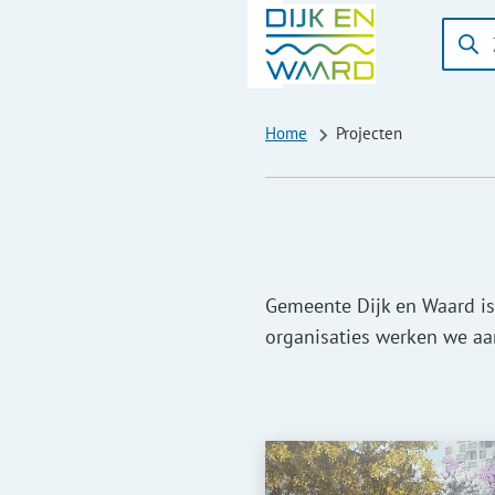
Zoeke
Wanne
result
besch
Home
Projecten
zijn
kun
je
hierd
navig
door
Gemeente Dijk en Waard is
pijl
organisaties werken we aa
omho
en
omlaa
te
gebrui