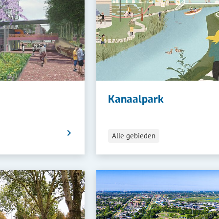
ik
e
Kanaalpark
eren.
Categorieën
Alle gebieden