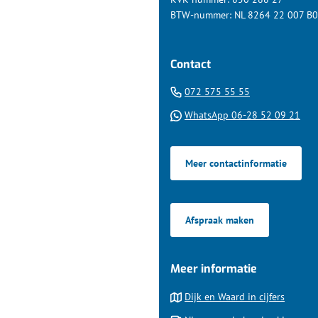
BTW-nummer: NL 8264 22 007 B
Contact
(Verwijst
072 575 55 55
naar
(Ver
WhatsApp 06-28 52 09 21
een
naa
telefoonnumm
een
Meer contactinformatie
Wha
tel
Afspraak maken
Meer informatie
Dijk en Waard in cijfers