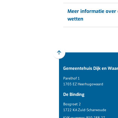
Meer informatie over
wetten
Scroll
naar
Gemeentehuis Dijk en Waa
boven
naar
Parelhof 1
het
1703 EZ Heerhugowaard
begin
De Binding
van
de
Bosgroet 2
paginainhoud
1722 KA Zuid-Scharwoude
KVK-nummer: 850 288 27