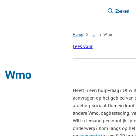
Zoeken
Home
...
Wmo
Lees voor
Wmo
Heeft u een hulpvraag? Of wilt
aanvragen op het gebied van s
afdeling Sociaal Domein kunt
andere Wmo, dagbesteding, ve
Wilt u iemand persoonlijk spr
onderwerp? Kom langs op het S
de
gemeente
tussen 9.00 uur e