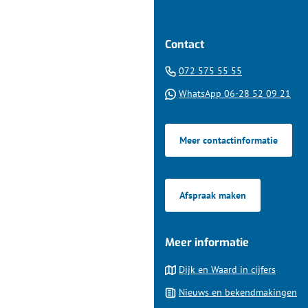
Contact
(Verwijst
072 575 55 55
naar
(Ver
WhatsApp 06-28 52 09 21
een
naa
telefoonnumm
een
Meer contactinformatie
Wha
tel
Afspraak maken
Meer informatie
Dijk en Waard in cijfers
Nieuws en bekendmakingen