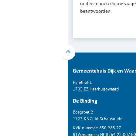
ondersteunen en uw vrag
beantwoorden.
Scroll
naar
Gemeentehuis Dijk en Waa
boven
naar
Parelhof 1
het
1703 EZ Heerhugowaard
begin
De Binding
van
de
Bosgroet 2
paginainhoud
1722 KA Zuid-Scharwoude
KVK-nummer: 850 288 27
BTW-nummer: NL 8264 22 007 B