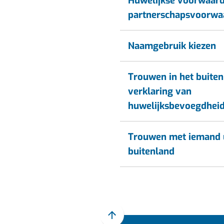
Huwelijkse voorwaard
partnerschapsvoorwa
Naamgebruik kiezen
Trouwen in het buiten
verklaring van
huwelijksbevoegdhei
Trouwen met iemand u
buitenland
Scroll