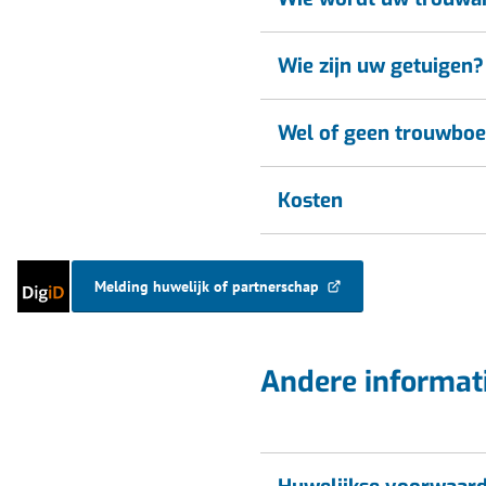
Wie zijn uw getuigen?
Wel of geen trouwboe
Kosten
Inloggen
Melding huwelijk of partnerschap
(Verwijst
met
naar
DigiD
een
externe
Andere informat
website)