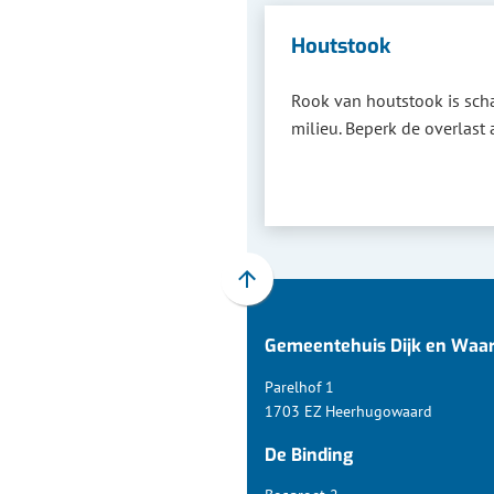
Houtstook
Rook van houtstook is sch
milieu. Beperk de overlast 
Scroll
naar
Gemeentehuis Dijk en Waa
boven
naar
Parelhof 1
het
1703 EZ Heerhugowaard
begin
De Binding
van
de